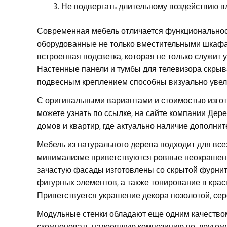
Не подвергать длительному воздействию вл
Современная мебель отличается функциональност
оборудованные не только вместительными шкафам
встроенная подсветка, которая не только служи
Настенные панели и тумбы для телевизора скрыв
подвесным креплением способны визуально увел
С оригинальными вариантами и стоимостью изгот
можете узнать по ссылке, на сайте компании Дер
домов и квартир, где актуально наличие дополнит
Мебель из натурального дерева подходит для вс
минимализме приветствуются ровные неокрашенн
зачастую фасады изготовлены со скрытой фурнит
фигурных элементов, а также тонирование в красн
Приветствуется украшение декора позолотой, се
Модульные стенки обладают еще одним качеством
скомпоновать надоевшую композицию по-другому,