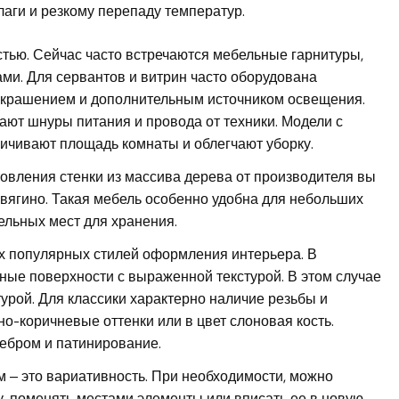
аги и резкому перепаду температур.
ью. Сейчас часто встречаются мебельные гарнитуры,
и. Для сервантов и витрин часто оборудована
т украшением и дополнительным источником освещения.
ают шнуры питания и провода от техники. Модели с
ичивают площадь комнаты и облегчают уборку.
овления стенки из массива дерева от производителя вы
евягино. Такая мебель особенно удобна для небольших
ельных мест для хранения.
ех популярных стилей оформления интерьера. В
ые поверхности с выраженной текстурой. В этом случае
урой. Для классики характерно наличие резьбы и
о-коричневые оттенки или в цвет слоновая кость.
ребром и патинирование.
 – это вариативность. При необходимости, можно
 поменять местами элементы или вписать ее в новую